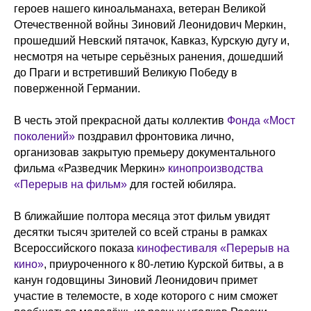
героев нашего киноальманаха, ветеран Великой
Отечественной войны Зиновий Леонидович Меркин,
прошедший Невский пятачок, Кавказ, Курскую дугу и,
несмотря на четыре серьёзных ранения, дошедший
до Праги и встретивший Великую Победу в
поверженной Германии.
В честь этой прекрасной даты коллектив
Фонда «Мост
поколений»
поздравил фронтовика лично,
организовав закрытую премьеру документального
фильма «Разведчик Меркин»
кинопроизводства
«Перерыв на фильм»
для гостей юбиляра.
В ближайшие полтора месяца этот фильм увидят
десятки тысяч зрителей со всей страны в рамках
Всероссийского показа
кинофестиваля «Перерыв на
кино»
, приуроченного к 80-летию Курской битвы, а в
канун годовщины Зиновий Леонидович примет
участие в телемосте, в ходе которого с ним сможет