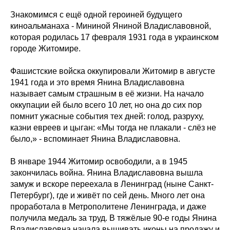
Знакомимся с ещё одной героиней будущего
киноальманаха - Мининой Яниной Владиславовной,
которая родилась 17 февраля 1931 года в украинском
городе Житомире.
Фашистские войска оккупировали Житомир в августе
1941 года и это время Янина Владиславовна
называет самым страшным в её жизни. На начало
оккупации ей было всего 10 лет, но она до сих пор
помнит ужасные события тех дней: голод, разруху,
казни евреев и цыган: «Мы тогда не плакали - слёз не
было,» - вспоминает Янина Владиславовна.
В январе 1944 Житомир освободили, а в 1945
закончилась война. Янина Владиславовна вышла
замуж и вскоре переехала в Ленинград (ныне Санкт-
Петербург), где и живёт по сей день. Много лет она
проработала в Метрополитене Ленинграда, и даже
получила медаль за труд. В тяжёлые 90-е годы Янина
Владиславовна начала вышивать иконы на продажу и