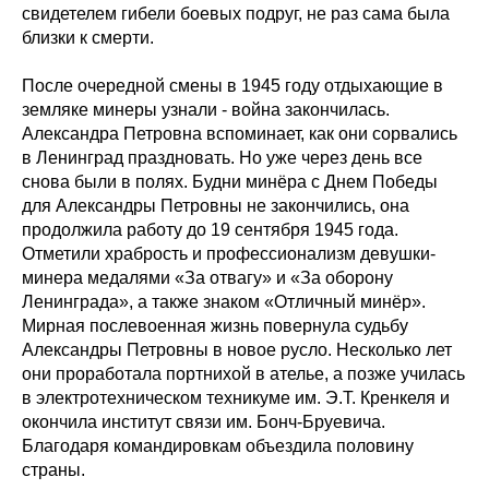
свидетелем гибели боевых подруг, не раз сама была
близки к смерти.
После очередной смены в 1945 году отдыхающие в
земляке минеры узнали - война закончилась.
Александра Петровна вспоминает, как они сорвались
в Ленинград праздновать. Но уже через день все
снова были в полях. Будни минёра с Днем Победы
для Александры Петровны не закончились, она
продолжила работу до 19 сентября 1945 года.
Отметили храбрость и профессионализм девушки-
минера медалями «За отвагу» и «За оборону
Ленинграда», а также знаком «Отличный минёр».
Мирная послевоенная жизнь повернула судьбу
Александры Петровны в новое русло. Несколько лет
они проработала портнихой в ателье, а позже училась
в электротехническом техникуме им. Э.Т. Кренкеля и
окончила институт связи им. Бонч-Бруевича.
Благодаря командировкам объездила половину
страны.