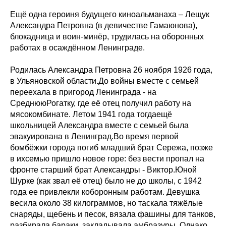
Ещё одна героиня будущего киноальманаха – Лещук
Александра Петровна (в девичестве Гамаюнова),
блокадница и воин-минёр, трудилась на оборонных
работах в осаждённом Ленинграде.
Родилась Александра Петровна 26 ноября 1926 года,
в Ульяновской области.До войны вместе с семьей
переехала в пригород Ленинграда - на
СреднююРогатку, где её отец получил работу на
мясокомбинате. Летом 1941 года тогдаещё
школьницей Александра вместе с семьей была
эвакуирована в Ленинград.Во время первой
бомбёжки города погиб младший брат Сережа, позже
в ихсемью пришло новое горе: без вести пропал на
фронте старший брат Александры - Виктор.Юной
Шурке (как звал её отец) было не до школы, с 1942
года ее привлекли коборонным работам. Девушка
весила около 38 килограммов, но таскала тяжёлые
снаряды, щебень и песок, вязала фашины для танков,
разбирала бараки, закладывала амбразуры. Однако