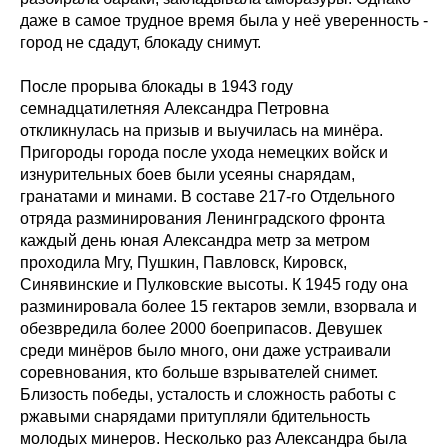
даже в самое трудное время была у неё уверенность -
город не сдадут, блокаду снимут.
После прорыва блокады в 1943 году
семнадцатилетняя Александра Петровна
откликнулась на призыв и выучилась на минёра.
Пригороды города после ухода немецких войск и
изнурительных боев были усеяны снарядам,
гранатами и минами. В составе 217-го Отдельного
отряда разминирования Ленинградского фронта
каждый день юная Александра метр за метром
проходила Мгу, Пушкин, Павловск, Кировск,
Синявинские и Пулковские высоты. К 1945 году она
разминировала более 15 гектаров земли, взорвала и
обезвредила более 2000 боеприпасов. Девушек
среди минёров было много, они даже устраивали
соревнования, кто больше взрывателей снимет.
Близость победы, усталость и сложность работы с
ржавыми снарядами притупляли бдительность
молодых минеров. Несколько раз Александра была