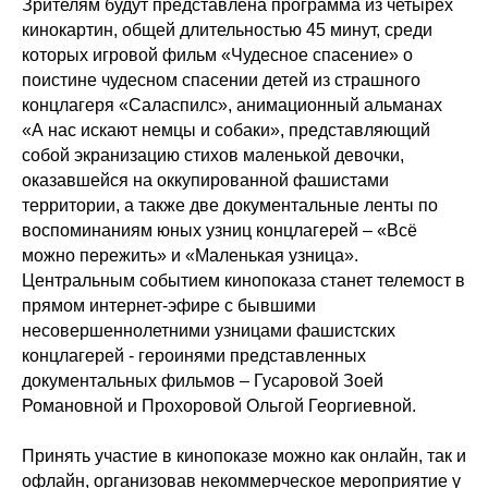
Зрителям будут представлена программа из четырёх
кинокартин, общей длительностью 45 минут, среди
которых игровой фильм «Чудесное спасение» о
поистине чудесном спасении детей из страшного
концлагеря «Саласпилс», анимационный альманах
«А нас искают немцы и собаки», представляющий
собой экранизацию стихов маленькой девочки,
оказавшейся на оккупированной фашистами
территории, а также две документальные ленты по
воспоминаниям юных узниц концлагерей – «Всё
можно пережить» и «Маленькая узница».
Центральным событием кинопоказа станет телемост в
прямом интернет-эфире с бывшими
несовершеннолетними узницами фашистских
концлагерей - героинями представленных
документальных фильмов – Гусаровой Зоей
Романовной и Прохоровой Ольгой Георгиевной.
Принять участие в кинопоказе можно как онлайн, так и
офлайн, организовав некоммерческое мероприятие у