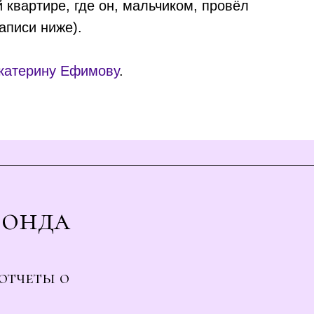
й квартире, где он, мальчиком, провёл
аписи ниже).
катерину Ефимову
.
Фонда
отчеты о