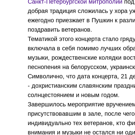
Санкт-Петербургской митрополии
под
добрая традиция сложилась у хора уже
ежегодно приезжает в Пушкин к разл
поздравить ветеранов.
Тематикой этого концерта стало гря
включала в себя помимо лучших обра
музыки, рождественские колядки вос
песнопения на белорусском, украинс
Символично, что дата концерта, 21 д
- дохристианским славянским праздн
солнцестоянием и новым годом.
Завершилось мероприятие вручением
присутствовавшим в зале, после чего
индивидуально тех ветеранов, кто фи
внимания и музыки не остался ни оди