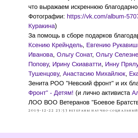
что выражаем искреннюю благодарнос
Фотографии:
https://vk.com/album-57
Куракина
)
За помощь в сборе подарков благод
Ксению Крейндель
,
Евгению Рукавиш
Иванова
,
Ольгу Сонат
,
Ольгу Селезне
Попову
,
Ирину Скиаватти
,
Инну Прял
Тушенцову
,
Анастасию Михайлюк
,
Ек
Зенита РОО "Невский фронт" и их б
Фронт" - Детям!
(и лично активиста
А
ЛОО ВОО Ветеранов "Боевое Братств
2019-12-22 23:53
ветераны
научно-социальный