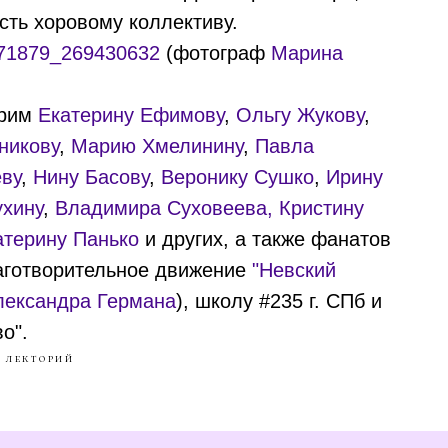
ть хоровому коллективу.
071879_269430632
(фотограф
Марина
арим
Екатерину Ефимову
,
Ольгу Жукову
,
никову
,
Марию Хмелинину
,
Павла
ву
,
Нину Басову
,
Веронику Сушко
,
Ирину
ухину
,
Владимира Суховеева,
Кристину
атерину Панько
и других, а также фанатов
лаготворительное движение
"Невский
лександра Германа
), школу #235 г. СПб и
о".
 лекторий