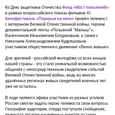
Ко Дню защитника Отечества
Фонд «Мост поколений»
в рамках всероссийского показа фильмов ХI
Кинофестиваль «Перерыв на кино»
провёл телемост
с ветераном Великой Отечественной войны, героем
документальной ленты «Позывной "Малыш"»,
Валентином Ивановичем Богдановым, а также с
Николаем Александровичем Кудряшовым -
участником общественного движения «Вечно живые».
Для зрителей - российской молодёжи со всех концов
нашей страны - это стало уникальной возможностью
общения с непосредственным свидетелем событий
Великой Отечественной войны, ведь во многих
удалённых регионах живых свидетелей военных лет
уже не осталось.
В ходе прямого эфира участники из разных уголков
России смогли задать герою телемоста свои вопросы.
География аудитории, откуда поступали сообщения,
включала десятки населённых пунктов из таких