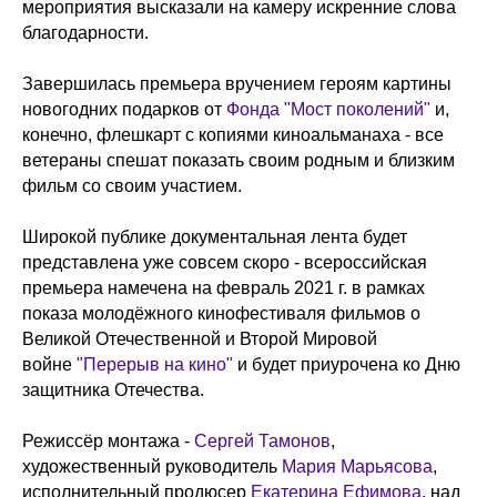
мероприятия высказали на камеру искренние слова
благодарности.
Завершилась премьера вручением героям картины
новогодних подарков от
Фонда "Мост поколений"
и,
конечно, флешкарт с копиями киноальманаха - все
ветераны спешат показать своим родным и близким
фильм со своим участием.
Широкой публике документальная лента будет
представлена уже совсем скоро - всероссийская
премьера намечена на февраль 2021 г. в рамках
показа молодёжного кинофестиваля фильмов о
Великой Отечественной и Второй Мировой
войне
"Перерыв на кино"
и будет приурочена ко Дню
защитника Отечества.
Режиссёр монтажа -
Сергей Тамонов
,
художественный руководитель
Maрия Марьясова
,
исполнительный продюсер
Екатерина Ефимова
, над