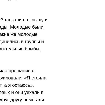
«Залезали на крышу и
лады. Молодые были,
такие же молодые
динились в группы и
игательные бомбы,
ыло прощание с
куировали: «Я стояла
т, а я остаюсь».
вых и они уехали в
друг другу помогали.