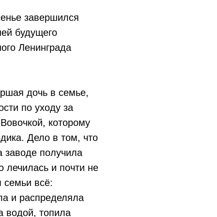
сенье завершился
ней будущего
ного Ленинграда
ршая дочь в семье,
сти по уходу за
Вовочкой, которому
дика. Дело в том, что
а заводе получила
о лечилась и почти не
 семьи всё:
ла и распределяла
а водой, топила