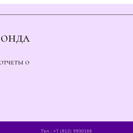
Фонда
отчеты о
Тел.: +7 (812) 9930166