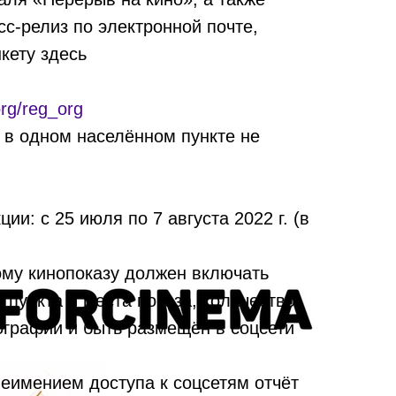
с-релиз по электронной почте,
нкету здесь
org/reg_org
 в одном населённом пункте не
ии: с 25 июля по 7 августа 2022 г. (в
му кинопоказу должен включать
 пункта и места показа, количество
ографии и быть размещён в соцсети
м
неимением доступа к соцсетям отчёт