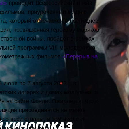
ий»
проводит Всероссийский показ
 фильмов, приуроченный ко Дню
та, который отмечается в последнее
кция, посвящённая героизму моряков
ественной войны, пройдёт в рамках
ельной программы VIII молодёжного
ткометражных фильмов
«Перерыв на
 июля по 7 августа 2022 г. в
детских лагерях и домах молодёжи, а
н на сайте Фонда. Ожидается, что к
оакции присоединятся не менее
 со всей страны, в том числе и
лодёжных форумов.