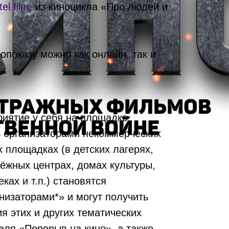
tel film
, из киноцикла «Про людей и
опоказу можно как онлайн, так и
:
иятие у себя на площадке
 организаторами некоммерческих
 площадках (в детских лагерях,
ёжных центрах, домах культуры,
ках и т.п.) становятся
низаторами*» и могут получить
я этих и других тематических
ля «Перерыв на кино», а также