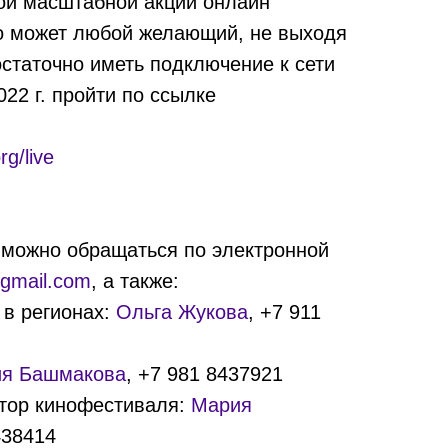
ой масштабной акции онлайн
о может любой желающий, не выходя
остаточно иметь подключение к сети
022 г. пройти по ссылке
rg/live
можно обращаться по электронной
@gmail.com
, а также:
 в регионах:
Ольга Жукова
, +7 911
ия Башмакова
, +7 981 8437921
тор кинофестиваля:
Мария
438414