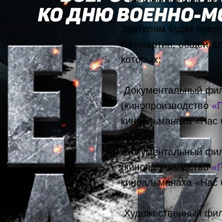
Зрителям будет пред
кинокартин, общей дл
которых:
Документальный фил
(кинопроизводство
«
киноальманаха «Нас 
Документальный фил
(кинопроизводство
«
киноальманаха «Нас 
Художественный фил