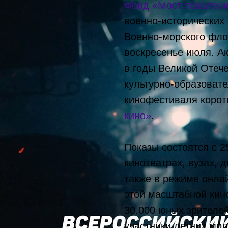
Фонд «Мост поколен
военно-исторических
Военно-морского фло
воскресенье июля. А
в годы Великой Отеч
культурно-образоват
кинофестиваля коро
кино»
.
Показы состоятся с 25
кинотеатрах, вузах, 
также в режиме онлай
этой масштабной кин
30.000 юных зрителей
участники летних мо