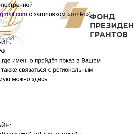
электронной
@gmail.com
с заголовком «отчёт»)
ЙН:
РФ
и где именно пройдёт показ в Вашем
 также связаться с региональным
ямую можно здесь
ЙН: