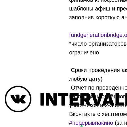
шаблоны афиш и прес
заполнив короткую а
fundgenerationbridge.
*число организаторов
ограничено
Сроки проведения акц
любую дату)
Отчёт по проведённо
названия населённого
участников и 2-3 фот
Вконтакте с хештего
#перерывнакино
(за 