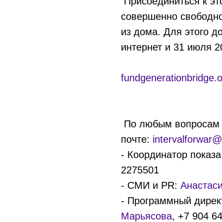
Присоединиться к эт
совершенно свободн
из дома. Для этого д
интернет и 31 июля 2
fundgenerationbridge.o
По любым вопросам 
почте:
intervalforwar
- Координатор показа
2275501
- СМИ и PR:
Анастас
- Программный дирек
Марьясова
, +7 904 6