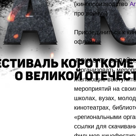
(кинопроизводство
Ar
про войну»)
Присоединиться к кин
офлайн:
ПОКАЗАТЬ ОФЛАЙН
Организовать меропр
Желающие выступить
мероприятий на своих
школах, вузах, молод
кинотеатрах, библиоте
«региональными орга
ссылки для скачивани
фильмов кинофестива