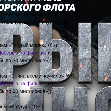
ставлена программа из трёх
ительностью 40 минут, среди
ьм «Гордый моряк» (6+)
Перерыв на фильм»
, из
было 30 миллионов»);
ьм «Война всему научила» (6+)
Перерыв на фильм»
, из
было 30 миллионов»);
ьм «Воздух» (12+)