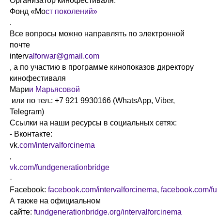
Организатор кинофестиваля:
Фонд «Мо
ст поколений»
.
Все вопросы можно направлять по электронной
почте
interv
alforwar@gmail.com
, а по участию в программе кинопоказов директору
кинофестиваля
Мари
и Марьясовой
или по тел.: +7 921 9930166 (WhatsApp, Viber,
Telegram)
Ссылки на наши ресурсы в социальных сетях:
- Вконтакте:
vk
.com/intervalforcinema
,
vk.com/fundgenerationbridge
-
Facebook:
facebook.com/intervalforcinema
,
facebook.com/fu
А также на официальном
сайте:
fundgenerationbridge.org/intervalforcinema