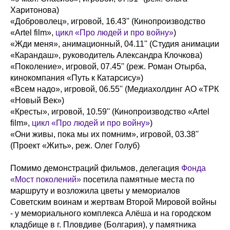
Харитонова)
«Доброволец», игровой, 16.43'' (Кинопроизводство
«Artel film»,
цикл «Про людей и про войну»
)
«Жди меня», анимационный, 04.11'' (Студия анимации
«Карандаш», руководитель Александра Клочкова)
«Поколение», игровой, 07.45'' (реж. Роман Отырба,
кинокомпания «Путь к Катарсису»)
«Всем надо», игровой, 06.55'' (Медиахолдинг АО «ТРК
«Новый Век»)
«Кресты», игровой, 10.59'' (Кинопроизводство «Artel
film»,
цикл «Про людей и про войну»
)
«Они живы, пока мы их помним», игровой, 03.38''
(Проект «Жить», реж. Олег Голуб)
Помимо демонстраций фильмов, делегация
Фонда
«Мост поколений»
посетила памятные места по
маршруту и возложила цветы у мемориалов
Советским воинам и жертвам Второй Мировой войны
- у мемориального комплекса Алёша и на городском
кладбище в г. Пловдиве (Болгария), у памятника