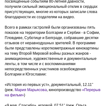
посвящённые событиям 80-летней давности,
получили сильный эмоциональный отклик в сердцах
присутствующих, многие из которых записали слова
благодарности их создателям на видео.
Всего в рамках гастролей были организованы пять
показов на территории Болгарии и Сербии - в Софии,
Пловдиве, Суботице и Белграде, собравшие десятки
отзывов от неравнодушных зрителей. В программе
были представлены короткометражные кинокартины
на тему Второй Мировой войны разных жанров -
анимационные, художественные и документальные
ленты, в том числе и с воспоминаниями
непосредственных участников освобождения
Болгарии и Югославии:
«История из первых уст», документальный, 12.11''
(реж.
Мария Марьясова
, кинопроизводство
«Перерыв
на фильм»
)
«9 мая. Спасибо», игровой, 07.51'' (реж. Ольга